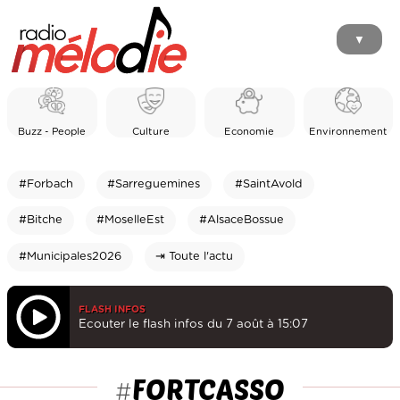
▼
Buzz - People
Culture
Economie
Environnement
#Forbach
#Sarreguemines
#SaintAvold
#Bitche
#MoselleEst
#AlsaceBossue
#Municipales2026
⇥ Toute l'actu
FLASH INFOS
Ecouter le flash infos du 7 août à 15:07
FORTCASSO
#