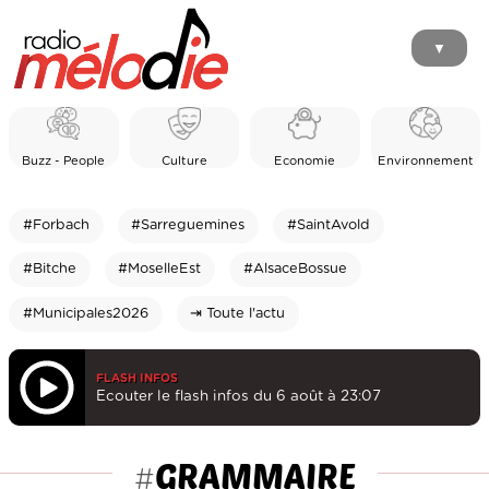
▼
Buzz - People
Culture
Economie
Environnement
#Forbach
#Sarreguemines
#SaintAvold
#Bitche
#MoselleEst
#AlsaceBossue
#Municipales2026
⇥ Toute l'actu
FLASH INFOS
Ecouter le flash infos du 6 août à 23:07
GRAMMAIRE
#