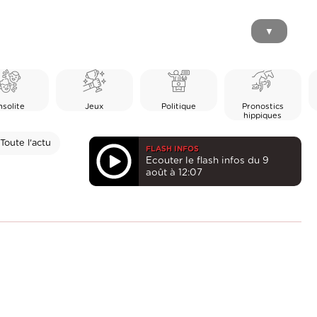
▼
nsolite
Jeux
Politique
Pronostics
hippiques
Toute l'actu
FLASH INFOS
Ecouter le flash infos du 9
août à 12:07