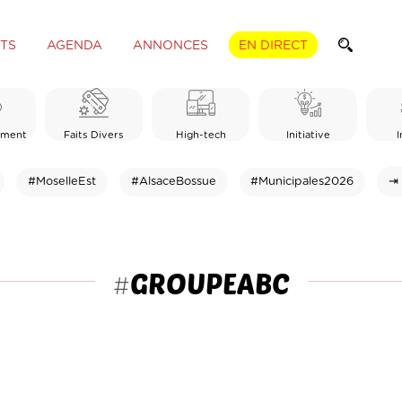
TS
AGENDA
ANNONCES
EN DIRECT
ement
Faits Divers
High-tech
Initiative
I
#MoselleEst
#AlsaceBossue
#Municipales2026
⇥ 
GROUPEABC
#