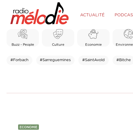
ACTUALITÉ
PODCAS
Buzz - People
Culture
Economie
Environn
#Forbach
#Sarreguemines
#SaintAvold
#Bitche
ECONOMIE