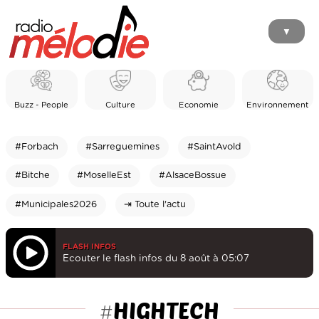
▼
Buzz - People
Culture
Economie
Environnement
#Forbach
#Sarreguemines
#SaintAvold
#Bitche
#MoselleEst
#AlsaceBossue
#Municipales2026
⇥ Toute l'actu
FLASH INFOS
Ecouter le flash infos du 8 août à 05:07
HIGHTECH
#