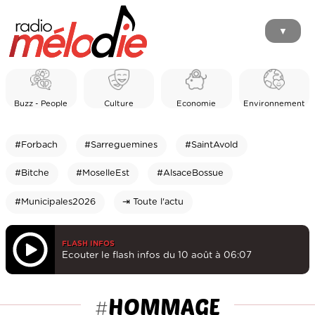
▼
Buzz - People
Culture
Economie
Environnement
#Forbach
#Sarreguemines
#SaintAvold
#Bitche
#MoselleEst
#AlsaceBossue
#Municipales2026
⇥ Toute l'actu
FLASH INFOS
Ecouter le flash infos du 10 août à 06:07
HOMMAGE
#