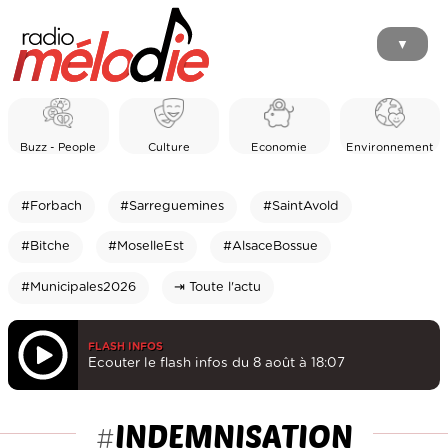
▼
Buzz - People
Culture
Economie
Environnement
#Forbach
#Sarreguemines
#SaintAvold
#Bitche
#MoselleEst
#AlsaceBossue
#Municipales2026
⇥ Toute l'actu
FLASH INFOS
Ecouter le flash infos du 8 août à 18:07
INDEMNISATION
#