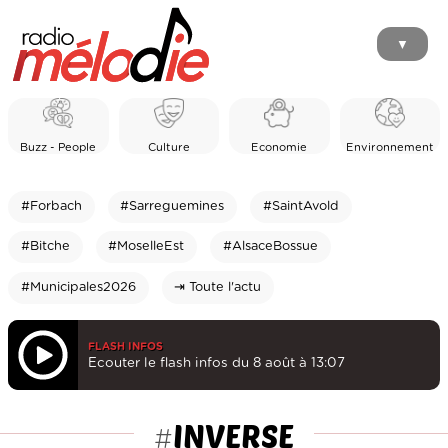
▼
Buzz - People
Culture
Economie
Environnement
#Forbach
#Sarreguemines
#SaintAvold
#Bitche
#MoselleEst
#AlsaceBossue
#Municipales2026
⇥ Toute l'actu
FLASH INFOS
Ecouter le flash infos du 8 août à 13:07
INVERSE
#