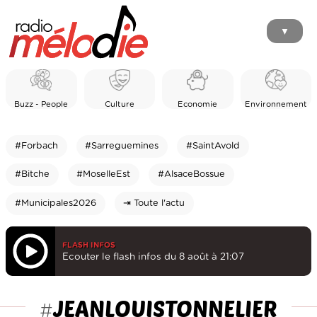
▼
Buzz - People
Culture
Economie
Environnement
#Forbach
#Sarreguemines
#SaintAvold
#Bitche
#MoselleEst
#AlsaceBossue
#Municipales2026
⇥ Toute l'actu
FLASH INFOS
Ecouter le flash infos du 8 août à 21:07
JEANLOUISTONNELIER
#