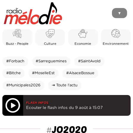
▼
Buzz - People
Culture
Economie
Environnement
#Forbach
#Sarreguemines
#SaintAvold
#Bitche
#MoselleEst
#AlsaceBossue
#Municipales2026
⇥ Toute l'actu
FLASH INFOS
Ecouter le flash infos du 9 août à 15:07
JO2020
#