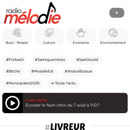
▼
Buzz - People
Culture
Economie
Environnement
#Forbach
#Sarreguemines
#SaintAvold
#Bitche
#MoselleEst
#AlsaceBossue
#Municipales2026
⇥ Toute l'actu
FLASH INFOS
Ecouter le flash infos du 7 août à 11:07
LIVREUR
#