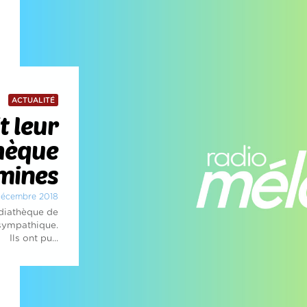
ACTUALITÉ
t leur
thèque
mines
 décembre 2018
édiathèque de
 sympathique.
Ils ont pu...