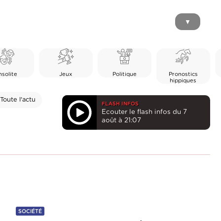
▼
nsolite
Jeux
Politique
Pronostics
hippiques
Toute l'actu
FLASH INFOS
Ecouter le flash infos du 7
août à 21:07
SOCIÉTÉ