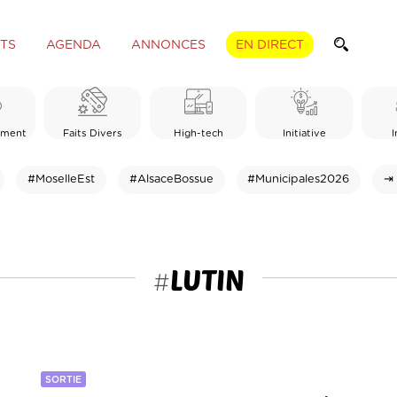
TS
AGENDA
ANNONCES
EN DIRECT
ement
Faits Divers
High-tech
Initiative
I
#MoselleEst
#AlsaceBossue
#Municipales2026
⇥ 
LUTIN
#
SORTIE