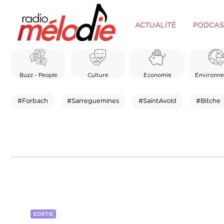
ACTUALITÉ
PODCAS
Buzz - People
Culture
Economie
Environn
#Forbach
#Sarreguemines
#SaintAvold
#Bitche
SORTIE