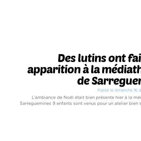
Des lutins ont fai
apparition à la média
de Sarregue
Publié le dimanche 16
L’ambiance de Noël était bien présente hier à la m
Sarreguemines 9 enfants sont venus pour un atelier bien