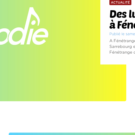
ACTUALITÉ
Des l
à Fén
Publié le sam
A Fénétrange
Sarrebourg e
Fénétrange on