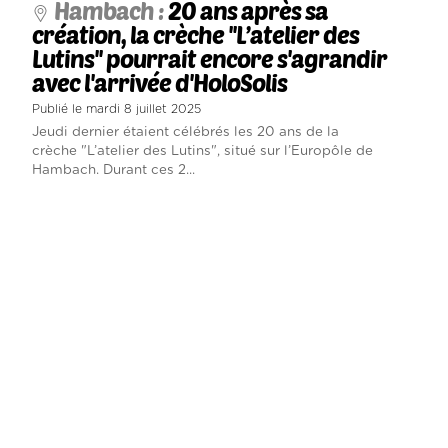
Hambach :
20 ans après sa
création, la crèche ''L’atelier des
Lutins'' pourrait encore s'agrandir
avec l'arrivée d'HoloSolis
Publié le mardi 8 juillet 2025
Jeudi dernier étaient célébrés les 20 ans de la
crèche "L’atelier des Lutins", situé sur l’Europôle de
Hambach. Durant ces 2...