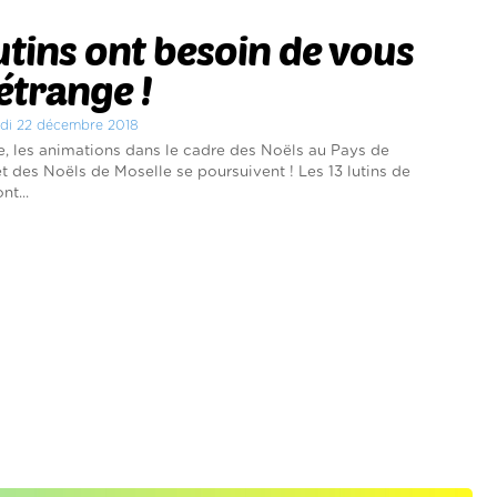
utins ont besoin de vous
étrange !
edi 22 décembre 2018
, les animations dans le cadre des Noëls au Pays de
t des Noëls de Moselle se poursuivent ! Les 13 lutins de
t...