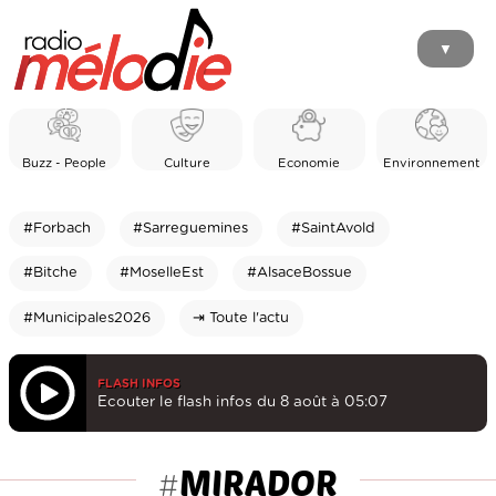
▼
Buzz - People
Culture
Economie
Environnement
#Forbach
#Sarreguemines
#SaintAvold
#Bitche
#MoselleEst
#AlsaceBossue
#Municipales2026
⇥ Toute l'actu
FLASH INFOS
Ecouter le flash infos du 8 août à 05:07
MIRADOR
#