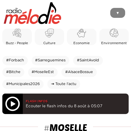
▼
Buzz - People
Culture
Economie
Environnement
#Forbach
#Sarreguemines
#SaintAvold
#Bitche
#MoselleEst
#AlsaceBossue
#Municipales2026
⇥ Toute l'actu
FLASH INFOS
Ecouter le flash infos du 8 août à 05:07
MOSELLE
#