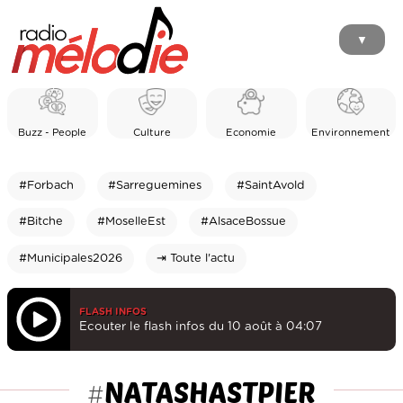
▼
Buzz - People
Culture
Economie
Environnement
#Forbach
#Sarreguemines
#SaintAvold
#Bitche
#MoselleEst
#AlsaceBossue
#Municipales2026
⇥ Toute l'actu
FLASH INFOS
Ecouter le flash infos du 10 août à 04:07
NATASHASTPIER
#