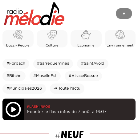
▼
Buzz - People
Culture
Economie
Environnement
#Forbach
#Sarreguemines
#SaintAvold
#Bitche
#MoselleEst
#AlsaceBossue
#Municipales2026
⇥ Toute l'actu
FLASH INFOS
Ecouter le flash infos du 7 août à 16:07
NEUF
#