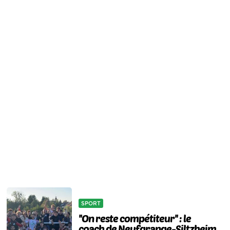
SPORT
''On reste compétiteur'' : le
coach de Neufgrange-Siltzheim