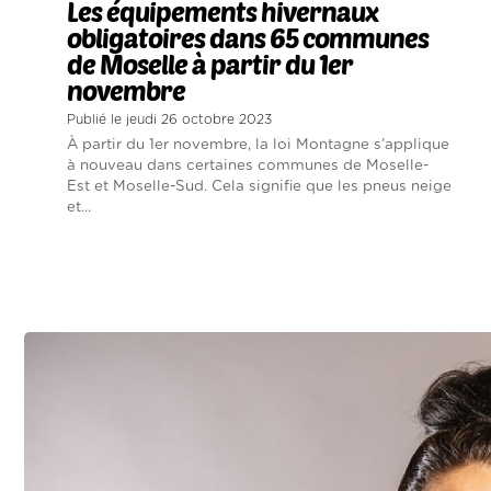
Les équipements hivernaux
obligatoires dans 65 communes
de Moselle à partir du 1er
novembre
Publié le jeudi 26 octobre 2023
À partir du 1er novembre, la loi Montagne s’applique
à nouveau dans certaines communes de Moselle-
Est et Moselle-Sud. Cela signifie que les pneus neige
et...