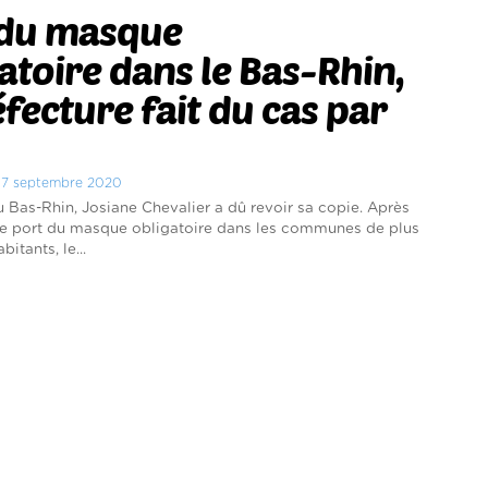
 du masque
atoire dans le Bas-Rhin,
éfecture fait du cas par
di 7 septembre 2020
u Bas-Rhin, Josiane Chevalier a dû revoir sa copie. Après
le port du masque obligatoire dans les communes de plus
itants, le...