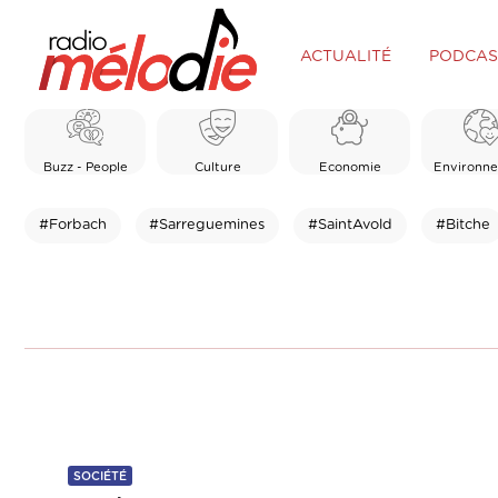
ACTUALITÉ
PODCAS
Buzz - People
Culture
Economie
Environn
#Forbach
#Sarreguemines
#SaintAvold
#Bitche
SOCIÉTÉ