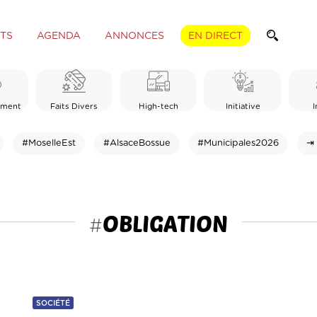
TS
AGENDA
ANNONCES
EN DIRECT
ement
Faits Divers
High-tech
Initiative
I
#MoselleEst
#AlsaceBossue
#Municipales2026
⇥ 
OBLIGATION
#
SOCIÉTÉ