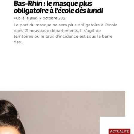
Bas-Rhin : le masque plus
obligatoire à l'école dès lundi
Publié le jeudi 7 octobre 2021
Le port du masque ne sera plus obligatoire à l’école
dans 21 nouveaux départements. Il s’agit de
territoires où le taux d’incidence est sous la barre
des...
ACTUALITÉ