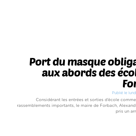
Port du masque oblig
aux abords des éco
Fo
Publié le lun
Considérant les entrées et sorties d’école comme
rassemblements importants, le maire de Forbach, Alexand
pris un arr