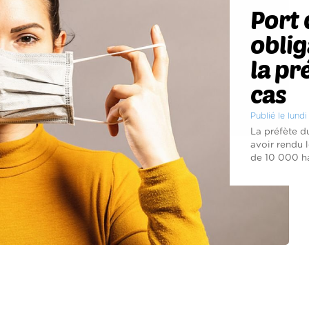
Port
oblig
la pr
cas
Publié le lun
La préfète d
avoir rendu 
de 10 000 hab