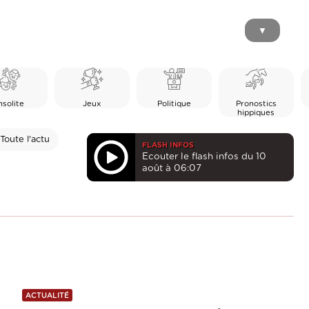
▼
nsolite
Jeux
Politique
Pronostics
hippiques
Toute l'actu
FLASH INFOS
Ecouter le flash infos du 10
août à 06:07
ACTUALITÉ