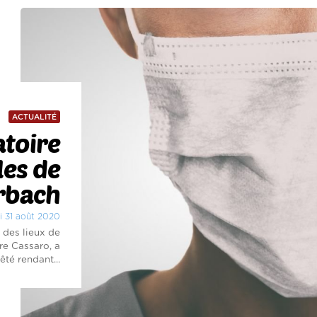
ACTUALITÉ
atoire
les de
rbach
di 31 août 2020
 des lieux de
re Cassaro, a
êté rendant...