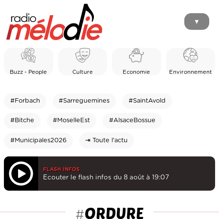
▼
Buzz - People
Culture
Economie
Environnement
#Forbach
#Sarreguemines
#SaintAvold
#Bitche
#MoselleEst
#AlsaceBossue
#Municipales2026
⇥ Toute l'actu
FLASH INFOS
Ecouter le flash infos du 8 août à 19:07
ORDURE
#