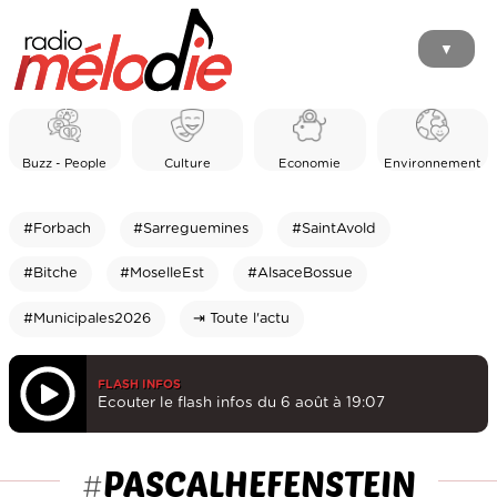
▼
Buzz - People
Culture
Economie
Environnement
#Forbach
#Sarreguemines
#SaintAvold
#Bitche
#MoselleEst
#AlsaceBossue
#Municipales2026
⇥ Toute l'actu
FLASH INFOS
Ecouter le flash infos du 6 août à 19:07
PASCALHEFENSTEIN
#