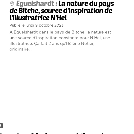
Eguelshardt :
La nature du pays
de Bitche, source d'inspiration de
l'illustratrice N'Hel
Publié le lundi 9 octobre 2023
A Eguelshardt dans le pays de Bitche, la nature est
une source d’inspiration constante pour N’Hel, une
illustratrice. Ça fait 2 ans qu’Hélène Notier,
originaire...
E