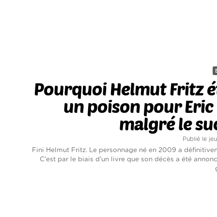
Pourquoi Helmut Fritz ét
un poison pour Eric
malgré le su
Publié le je
Fini Helmut Fritz. Le personnage né en 2009 a définitive
C'est par le biais d'un livre que son décès a été annon