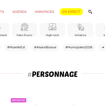
TS
AGENDA
ANNONCES
EN DIRECT
ement
Faits Divers
High-tech
Initiative
I
#MoselleEst
#AlsaceBossue
#Municipales2026
⇥ 
PERSONNAGE
#
INITIATIVE