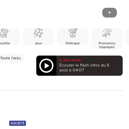
▼
nsolite
Jeux
Politique
Pronostics
hippiques
Toute l'actu
FLASH INFOS
Ecouter le flash infos du 6
août à 04:07
SOCIÉTÉ