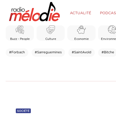
ACTUALITÉ
PODCAS
Buzz - People
Culture
Economie
Environn
#Forbach
#Sarreguemines
#SaintAvold
#Bitche
SOCIÉTÉ