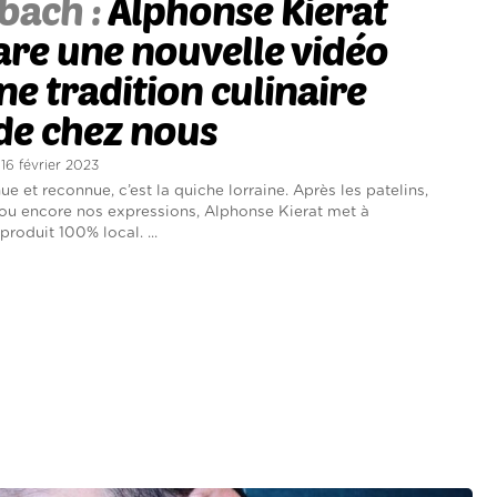
bach :
Alphonse Kierat
re une nouvelle vidéo
ne tradition culinaire
de chez nous
 16 février 2023
ue et reconnue, c’est la quiche lorraine. Après les patelins,
 ou encore nos expressions, Alphonse Kierat met à
produit 100% local. ...