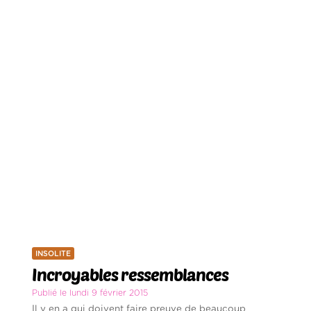
INSOLITE
Incroyables ressemblances
Publié le lundi 9 février 2015
Il y en a qui doivent faire preuve de beaucoup