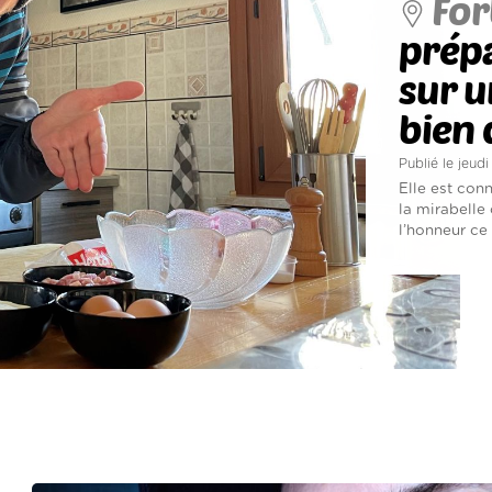
For
prépa
sur u
bien 
Publié le jeudi
Elle est conn
la mirabelle
l’honneur ce 