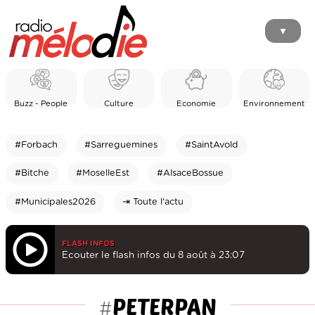
▼
Buzz - People
Culture
Economie
Environnement
#Forbach
#Sarreguemines
#SaintAvold
#Bitche
#MoselleEst
#AlsaceBossue
#Municipales2026
⇥ Toute l'actu
FLASH INFOS
Ecouter le flash infos du 8 août à 23:07
PETERPAN
#