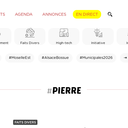
TS
AGENDA
ANNONCES
EN DIRECT
ement
Faits Divers
High-tech
Initiative
I
#MoselleEst
#AlsaceBossue
#Municipales2026
⇥ 
PIERRE
#
FAITS DIVERS