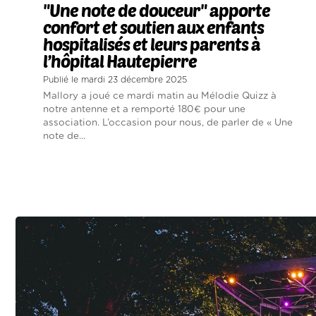
"Une note de douceur" apporte
confort et soutien aux enfants
hospitalisés et leurs parents à
l’hôpital Hautepierre
Publié le mardi 23 décembre 2025
Mallory a joué ce mardi matin au Mélodie Quizz à
notre antenne et a remporté 180€ pour une
association. L’occasion pour nous, de parler de « Une
note de...