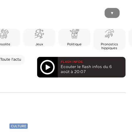
▼
nsolite
Jeux
Politique
Pronostics
hippiques
Toute l'actu
FLASH INFOS
Ecouter le flash infos du 6
août à 20:07
CULTURE