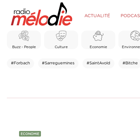
ACTUALITÉ
PODCAS
Buzz - People
Culture
Economie
Environn
#Forbach
#Sarreguemines
#SaintAvold
#Bitche
ECONOMIE