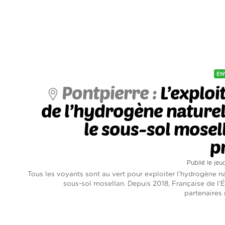
EN
Pontpierre :
L’exploi
de l’hydrogène nature
le sous-sol mosel
p
Publié le je
Tous les voyants sont au vert pour exploiter l’hydrogène na
sous-sol mosellan. Depuis 2018, Française de l’É
partenaires 