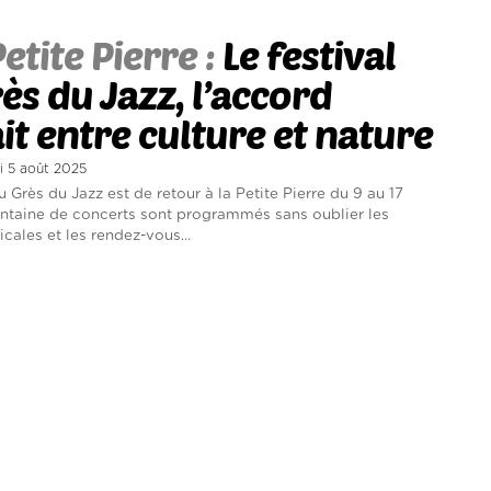
Petite Pierre :
Le festival
ès du Jazz, l’accord
it entre culture et nature
di 5 août 2025
u Grès du Jazz est de retour à la Petite Pierre du 9 au 17
entaine de concerts sont programmés sans oublier les
cales et les rendez-vous...