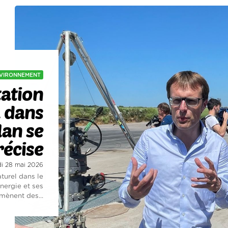
VIRONNEMENT
tation
l dans
lan se
récise
udi 28 mai 2026
turel dans le
nergie et ses
mènent des...