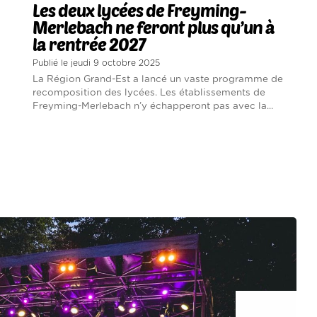
Les deux lycées de Freyming-
Merlebach ne feront plus qu’un à
la rentrée 2027
Publié le jeudi 9 octobre 2025
La Région Grand-Est a lancé un vaste programme de
recomposition des lycées. Les établissements de
Freyming-Merlebach n’y échapperont pas avec la...