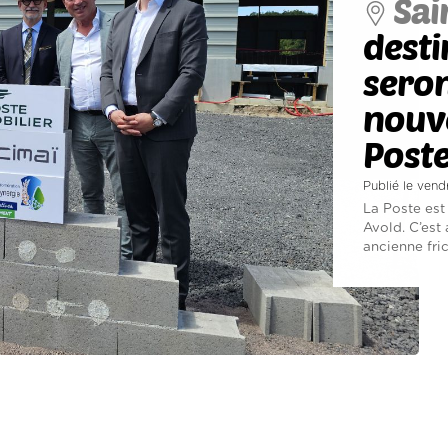
Sai
desti
seron
nouve
Post
Publié le vend
La Poste est
Avold. C’est 
ancienne frich