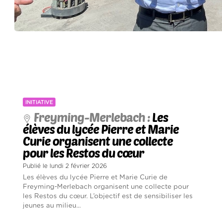
INITIATIVE
Freyming-Merlebach :
Les
élèves du lycée Pierre et Marie
Curie organisent une collecte
pour les Restos du cœur
Publié le lundi 2 février 2026
Les élèves du lycée Pierre et Marie Curie de
Freyming-Merlebach organisent une collecte pour
les Restos du cœur. L’objectif est de sensibiliser les
jeunes au milieu...