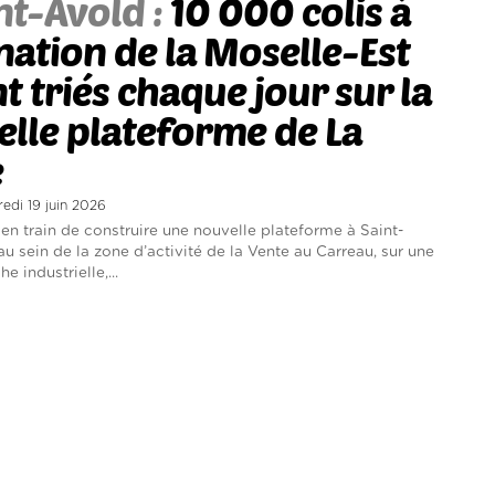
nt-Avold :
10 000 colis à
nation de la Moselle-Est
t triés chaque jour sur la
lle plateforme de La
e
redi 19 juin 2026
 en train de construire une nouvelle plateforme à Saint-
au sein de la zone d’activité de la Vente au Carreau, sur une
e industrielle,...