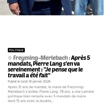
POLITIQUE
Freyming-Merlebach :
Après 5
mandats, Pierre Lang s’en va
sereinement : "Je pense que le
travail a été fait"
Publié le lundi 19 janvier 2026
Après 31 ans de mandat, le maire de Freyming-
Merlebach s’arrête. Pierre Lang, 78 ans, a une carrière
politique bien remplie avec 5 mandats de maire
dont 15 ans avec la double...