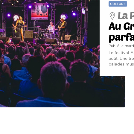
CULTURE
La 
Au Gr
parfa
Publié le mar
Le festival A
août. Une tr
balades musi