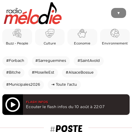
▼
Buzz - People
Culture
Economie
Environnement
#Forbach
#Sarreguemines
#SaintAvold
#Bitche
#MoselleEst
#AlsaceBossue
#Municipales2026
⇥ Toute l'actu
FLASH INFOS
Ecouter le flash infos du 10 août à 22:07
POSTE
#