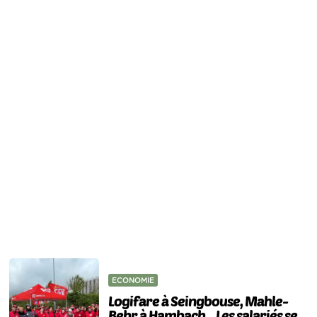
ECONOMIE
Logifare à Seingbouse, Mahle-
Behr à Hambach... Les salariés se