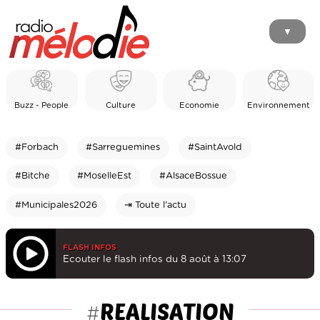
▼
Buzz - People
Culture
Economie
Environnement
#Forbach
#Sarreguemines
#SaintAvold
#Bitche
#MoselleEst
#AlsaceBossue
#Municipales2026
⇥ Toute l'actu
FLASH INFOS
Ecouter le flash infos du 8 août à 13:07
REALISATION
#