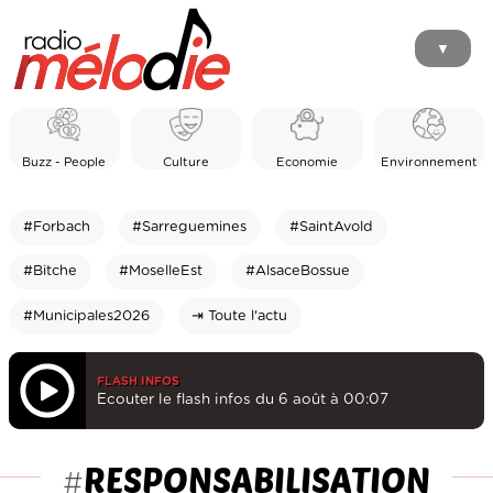
▼
Buzz - People
Culture
Economie
Environnement
#Forbach
#Sarreguemines
#SaintAvold
#Bitche
#MoselleEst
#AlsaceBossue
#Municipales2026
⇥ Toute l'actu
FLASH INFOS
Ecouter le flash infos du 6 août à 00:07
RESPONSABILISATION
#