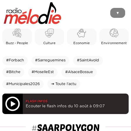
▼
Buzz - People
Culture
Economie
Environnement
#Forbach
#Sarreguemines
#SaintAvold
#Bitche
#MoselleEst
#AlsaceBossue
#Municipales2026
⇥ Toute l'actu
FLASH INFOS
Ecouter le flash infos du 10 août à 09:07
SAARPOLYGON
#