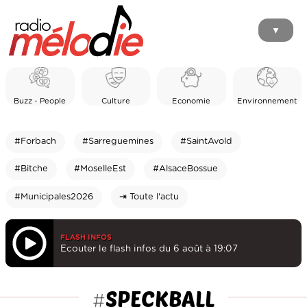
▼
Buzz - People
Culture
Economie
Environnement
#Forbach
#Sarreguemines
#SaintAvold
#Bitche
#MoselleEst
#AlsaceBossue
#Municipales2026
⇥ Toute l'actu
FLASH INFOS
Ecouter le flash infos du 6 août à 19:07
SPECKBALL
#