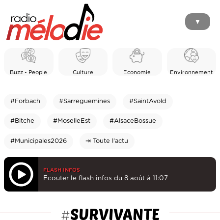
▼
Buzz - People
Culture
Economie
Environnement
#Forbach
#Sarreguemines
#SaintAvold
#Bitche
#MoselleEst
#AlsaceBossue
#Municipales2026
⇥ Toute l'actu
FLASH INFOS
Ecouter le flash infos du 8 août à 11:07
SURVIVANTE
#