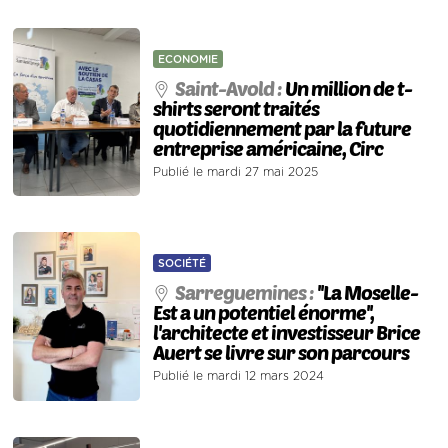
ECONOMIE
Saint-Avold :
Un million de t-
shirts seront traités
quotidiennement par la future
entreprise américaine, Circ
Publié le mardi 27 mai 2025
SOCIÉTÉ
Sarreguemines :
''La Moselle-
Est a un potentiel énorme'',
l'architecte et investisseur Brice
Auert se livre sur son parcours
Publié le mardi 12 mars 2024