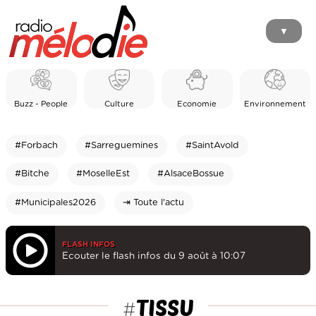
▼
Buzz - People
Culture
Economie
Environnement
#Forbach
#Sarreguemines
#SaintAvold
#Bitche
#MoselleEst
#AlsaceBossue
#Municipales2026
⇥ Toute l'actu
FLASH INFOS
Ecouter le flash infos du 9 août à 10:07
TISSU
#