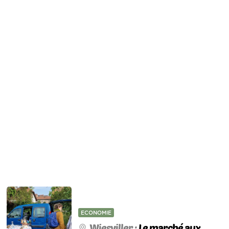
ECONOMIE
Wiesviller :
Le marché aux