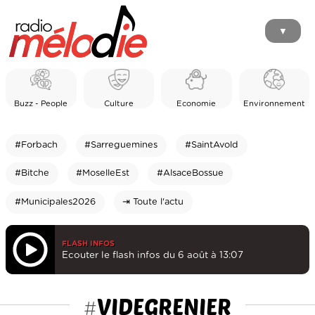
▼
Buzz - People
Culture
Economie
Environnement
#Forbach
#Sarreguemines
#SaintAvold
#Bitche
#MoselleEst
#AlsaceBossue
#Municipales2026
⇥ Toute l'actu
FLASH INFOS
Ecouter le flash infos du 6 août à 13:07
VIDEGRENIER
#