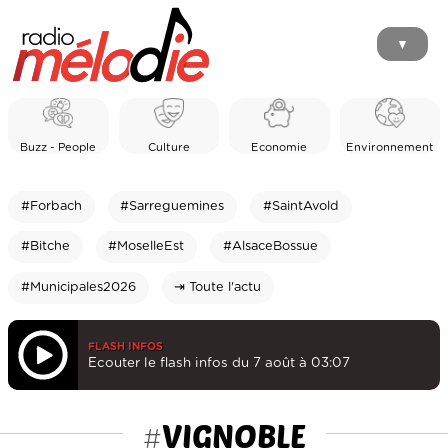
▼
Buzz - People
Culture
Economie
Environnement
#Forbach
#Sarreguemines
#SaintAvold
#Bitche
#MoselleEst
#AlsaceBossue
#Municipales2026
⇥ Toute l'actu
FLASH INFOS
Ecouter le flash infos du 7 août à 03:07
VIGNOBLE
#