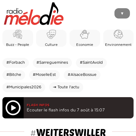
▼
Buzz - People
Culture
Economie
Environnement
#Forbach
#Sarreguemines
#SaintAvold
#Bitche
#MoselleEst
#AlsaceBossue
#Municipales2026
⇥ Toute l'actu
FLASH INFOS
Ecouter le flash infos du 7 août à 15:07
WEITERSWILLER
#