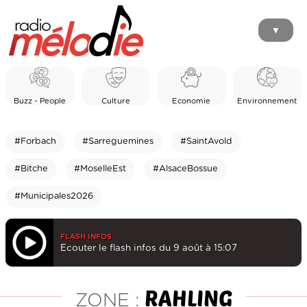
▼
Buzz - People
Culture
Economie
Environnement
#Forbach
#Sarreguemines
#SaintAvold
#Bitche
#MoselleEst
#AlsaceBossue
#Municipales2026
FLASH INFOS
Ecouter le flash infos du 9 août à 15:07
RAHLING
ZONE :