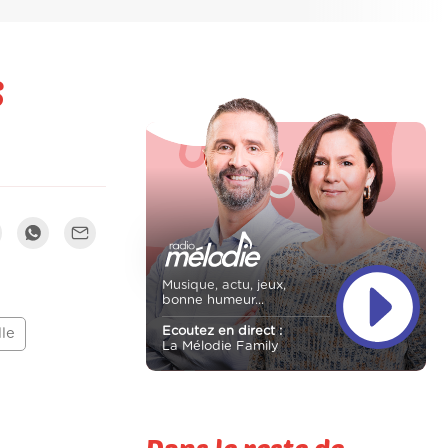
s
Musique, actu, jeux,
bonne humeur...
Ecoutez en direct :
le
La Mélodie Family