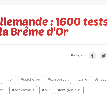
llemande : 1600 test
 la Brême d'Or
Partager :
#or
#spicheren
#sarrebruck
#sarre
#mosel
vid
#coronavirus
#pcr
#antigenique