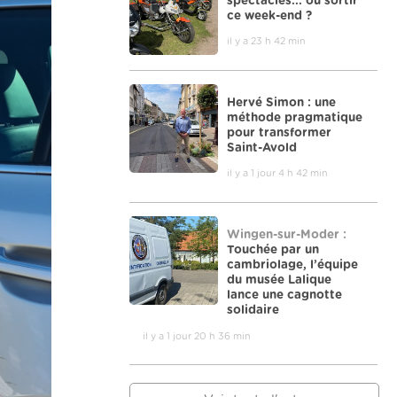
spectacles... où sortir
ce week-end ?
il y a 23 h 42 min
Hervé Simon : une
méthode pragmatique
pour transformer
Saint-Avold
il y a 1 jour 4 h 42 min
Wingen-sur-Moder :
Touchée par un
cambriolage, l’équipe
du musée Lalique
lance une cagnotte
solidaire
il y a 1 jour 20 h 36 min