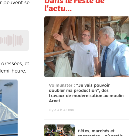
Dans le reste de
ur peuvent se
l'actu...
 dressées, et
 demi-heure.
Volmunster :
"Je vais pouvoir
doubler ma production", des
travaux de modernisation au moulin
Arnet
il y a 4 h 42 min
Fêtes, marchés et