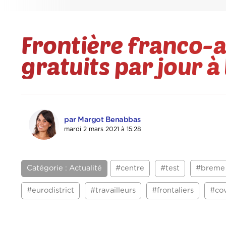
Frontière franco-a
gratuits par jour à
par Margot Benabbas
mardi 2 mars 2021 à 15:28
Catégorie : Actualité
#centre
#test
#breme
#eurodistrict
#travailleurs
#frontaliers
#co