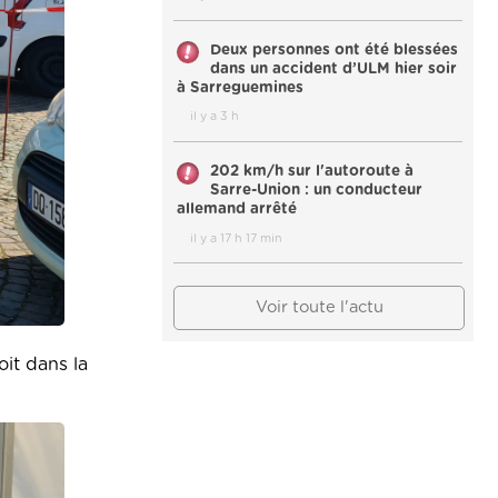
Deux personnes ont été blessées
dans un accident d’ULM hier soir
à Sarreguemines
il y a 3 h
202 km/h sur l'autoroute à
Sarre-Union : un conducteur
allemand arrêté
il y a 17 h 17 min
Voir toute l'actu
oit dans la