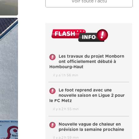
Voir toute l'actu
Les travaux du projet Monborn
ont officiellement débuté à
Hombourg-Haut
il y a 1 h 56 min
Le foot reprend avec une
nouvelle saison en Ligue 2 pour
le FC Metz
il y a 2 h 55 min
Nouvelle vague de chaleur en
prévision la semaine prochaine
il y a 2 h 59 min