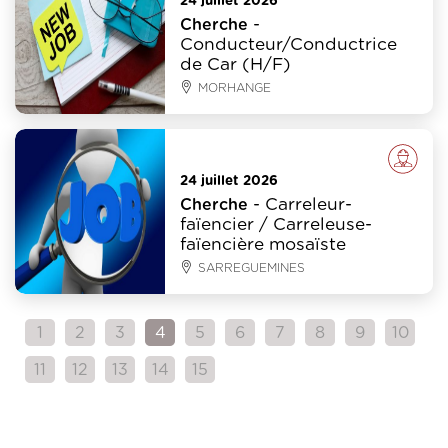
24 juillet 2026
-
Cherche
Conducteur/Conductrice
de Car (H/F)
MORHANGE
Emploi
24 juillet 2026
- Carreleur-
Cherche
faïencier / Carreleuse-
faïencière mosaïste
SARREGUEMINES
1
2
3
4
5
6
7
8
9
10
11
12
13
14
15