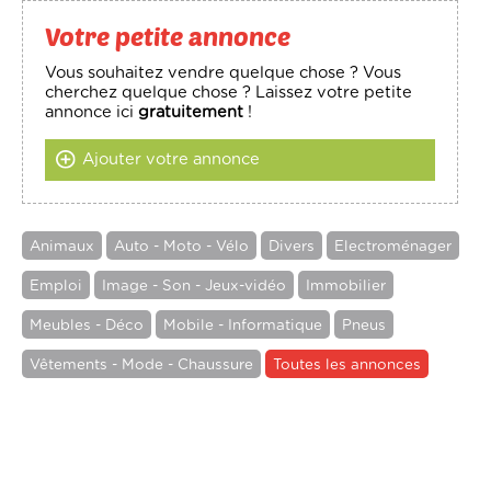
Votre petite annonce
Vous souhaitez vendre quelque chose ? Vous
cherchez quelque chose ? Laissez votre petite
annonce ici
gratuitement
!
Ajouter votre annonce
Animaux
Auto - Moto - Vélo
Divers
Electroménager
Emploi
Image - Son - Jeux-vidéo
Immobilier
Meubles - Déco
Mobile - Informatique
Pneus
Vêtements - Mode - Chaussure
Toutes les annonces