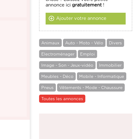
annonce ici
gratuitement
!
Ajouter votre annonce
Animaux
Auto - Moto - Vélo
Divers
Electroménager
Emploi
Image - Son - Jeux-vidéo
Immobilier
Meubles - Déco
Mobile - Informatique
Pneus
Vêtements - Mode - Chaussure
Toutes les annonces