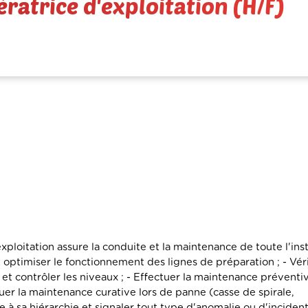
ratrice d'exploitation (H/F)
oitation assure la conduite et la maintenance de toute l'inst
timiser le fonctionnement des lignes de préparation ; - Vérif
 et contrôler les niveaux ; - Effectuer la maintenance préventiv
tuer la maintenance curative lors de panne (casse de spirale,
sa hiérarchie et signaler tout type d'anomalie ou d'incident 