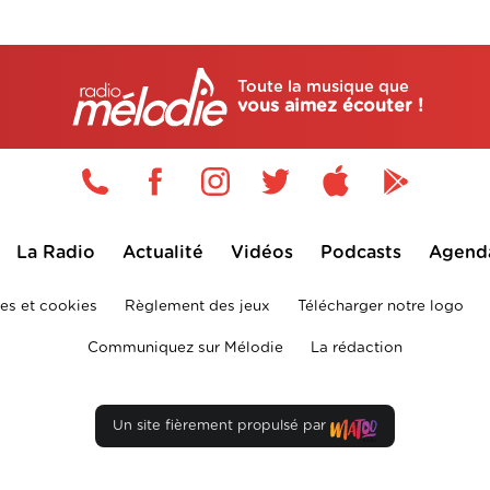
Toute la musique que
vous aimez écouter !
La Radio
Actualité
Vidéos
Podcasts
Agend
es et cookies
Règlement des jeux
Télécharger notre logo
Communiquez sur Mélodie
La rédaction
Un site fièrement propulsé par