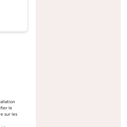
allation
ier le
e sur les
; -