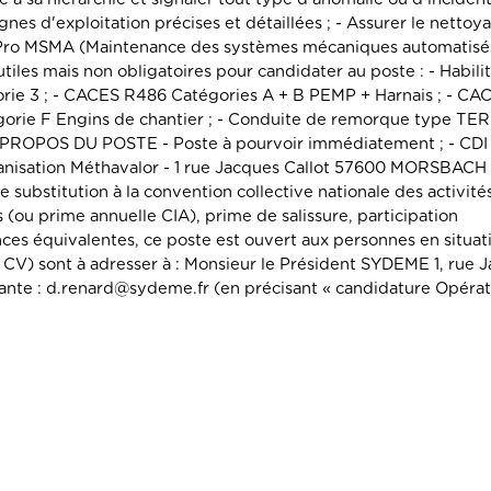
nes d'exploitation précises et détaillées ; - Assurer le nettoyag
c Pro MSMA (Maintenance des systèmes mécaniques automatisé
iles mais non obligatoires pour candidater au poste : - Habilit
ie 3 ; - CACES R486 Catégories A + B PEMP + Harnais ; - C
égorie F Engins de chantier ; - Conduite de remorque type TE
A PROPOS DU POSTE - Poste à pourvoir immédiatement ; - CDI
hanisation Méthavalor - 1 rue Jacques Callot 57600 MORSBACH ;
 substitution à la convention collective nationale des activité
s (ou prime annuelle CIA), prime de salissure, participation
s équivalentes, ce poste est ouvert aux personnes en situat
 CV) sont à adresser à : Monsieur le Président SYDEME 1, rue 
vante : d.renard@sydeme.fr (en précisant « candidature Opérat