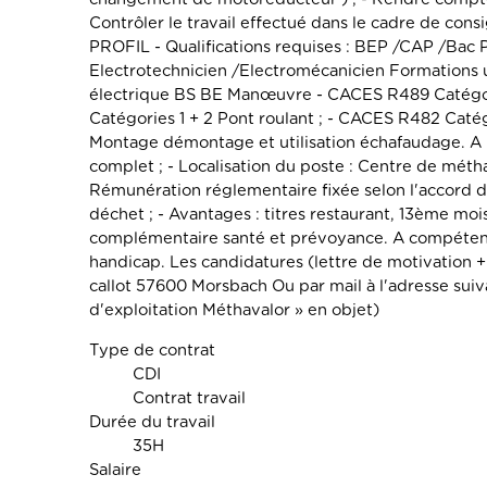
Contrôler le travail effectué dans le cadre de consig
PROFIL - Qualifications requises : BEP /CAP /Ba
Electrotechnicien /Electromécanicien Formations ut
électrique BS BE Manœuvre - CACES R489 Catégor
Catégories 1 + 2 Pont roulant ; - CACES R482 Cat
Montage démontage et utilisation échafaudage. 
complet ; - Localisation du poste : Centre de mét
Rémunération réglementaire fixée selon l'accord de
déchet ; - Avantages : titres restaurant, 13ème moi
complémentaire santé et prévoyance. A compétence
handicap. Les candidatures (lettre de motivation +
callot 57600 Morsbach Ou par mail à l'adresse sui
d'exploitation Méthavalor » en objet)
Type de contrat
CDI
Contrat travail
Durée du travail
35H
Salaire