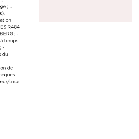
e ;...
s),
ation
ACES R484
RBERG ; -
 à temps
 -
s du
ion de
Jacques
eur/trice