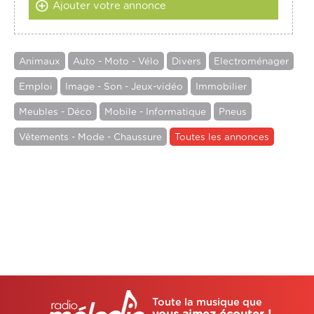
Ajouter votre annonce
Animaux
Auto - Moto - Vélo
Divers
Electroménager
Emploi
Image - Son - Jeux-vidéo
Immobilier
Meubles - Déco
Mobile - Informatique
Pneus
Vêtements - Mode - Chaussure
Toutes les annonces
Toute la musique que