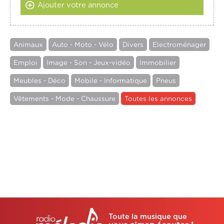
Ajouter votre annonce
Animaux
Auto - Moto - Vélo
Divers
Electroménager
Emploi
Image - Son - Jeux-vidéo
Immobilier
Meubles - Déco
Mobile - Informatique
Pneus
Vêtements - Mode - Chaussure
Toutes les annonces
Toute la musique que