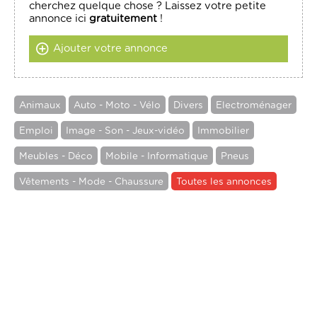
cherchez quelque chose ? Laissez votre petite
annonce ici
gratuitement
!
Ajouter votre annonce
Animaux
Auto - Moto - Vélo
Divers
Electroménager
Emploi
Image - Son - Jeux-vidéo
Immobilier
Meubles - Déco
Mobile - Informatique
Pneus
Vêtements - Mode - Chaussure
Toutes les annonces