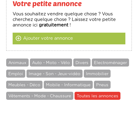
Votre petite annonce
Vous souhaitez vendre quelque chose ? Vous
cherchez quelque chose ? Laissez votre petite
annonce ici
gratuitement
!
Ajouter votre annonce
Animaux
Auto - Moto - Vélo
Divers
Electroménager
Emploi
Image - Son - Jeux-vidéo
Immobilier
Meubles - Déco
Mobile - Informatique
Pneus
Vêtements - Mode - Chaussure
Toutes les annonces