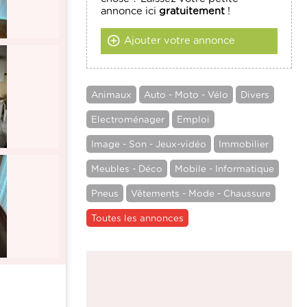
annonce ici
gratuitement
!
Ajouter votre annonce
Animaux
Auto - Moto - Vélo
Divers
Electroménager
Emploi
Image - Son - Jeux-vidéo
Immobilier
Meubles - Déco
Mobile - Informatique
Pneus
Vêtements - Mode - Chaussure
Toutes les annonces