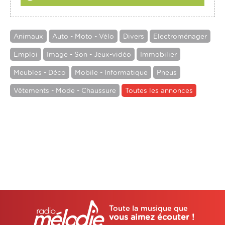
Animaux
Auto - Moto - Vélo
Divers
Electroménager
Emploi
Image - Son - Jeux-vidéo
Immobilier
Meubles - Déco
Mobile - Informatique
Pneus
Vêtements - Mode - Chaussure
Toutes les annonces
Toute la musique que
vous aimez écouter !