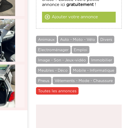
annonce ici
gratuitement
!
Ajouter votre annonce
Animaux
Auto - Moto - Vélo
Divers
Electroménager
Emploi
Image - Son - Jeux-vidéo
Immobilier
Meubles - Déco
Mobile - Informatique
Pneus
Vêtements - Mode - Chaussure
Toutes les annonces