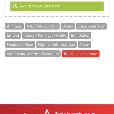
Ajouter votre annonce
Animaux
Auto - Moto - Vélo
Divers
Electroménager
Emploi
Image - Son - Jeux-vidéo
Immobilier
Meubles - Déco
Mobile - Informatique
Pneus
Vêtements - Mode - Chaussure
Toutes les annonces
Toute la musique que