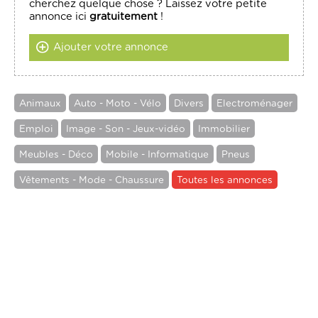
cherchez quelque chose ? Laissez votre petite
annonce ici
gratuitement
!
Ajouter votre annonce
Animaux
Auto - Moto - Vélo
Divers
Electroménager
Emploi
Image - Son - Jeux-vidéo
Immobilier
Meubles - Déco
Mobile - Informatique
Pneus
Vêtements - Mode - Chaussure
Toutes les annonces