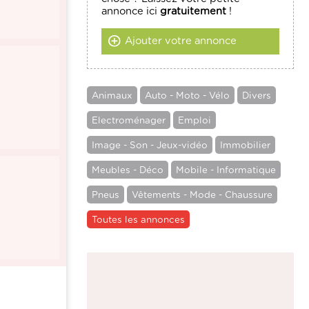
annonce ici
gratuitement
!
Ajouter votre annonce
Animaux
Auto - Moto - Vélo
Divers
Electroménager
Emploi
Image - Son - Jeux-vidéo
Immobilier
Meubles - Déco
Mobile - Informatique
Pneus
Vêtements - Mode - Chaussure
Toutes les annonces