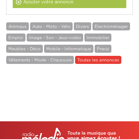
Ajouter votre annonce
Animaux
Auto - Moto - Vélo
Divers
Electroménager
Emploi
Image - Son - Jeux-vidéo
Immobilier
Meubles - Déco
Mobile - Informatique
Pneus
Vêtements - Mode - Chaussure
Toutes les annonces
Toute la musique que
vous aimez écouter !