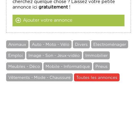
cherchez quelque chose ? Laissez votre petite
annonce ici
gratuitement
!
Ajouter votre annonce
Animaux
Auto - Moto - Vélo
Divers
Electroménager
Emploi
Image - Son - Jeux-vidéo
Immobilier
Meubles - Déco
Mobile - Informatique
Pneus
Vêtements - Mode - Chaussure
Toutes les annonces