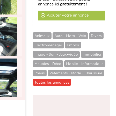
annonce ici
gratuitement
!
Ajouter votre annonce
Animaux
Auto - Moto - Vélo
Divers
Electroménager
Emploi
Image - Son - Jeux-vidéo
Immobilier
Meubles - Déco
Mobile - Informatique
Pneus
Vêtements - Mode - Chaussure
Toutes les annonces