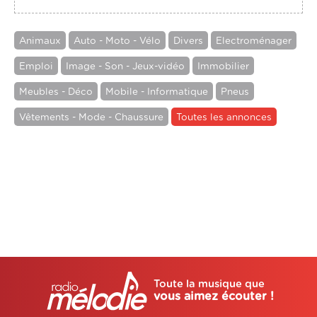
Animaux
Auto - Moto - Vélo
Divers
Electroménager
Emploi
Image - Son - Jeux-vidéo
Immobilier
Meubles - Déco
Mobile - Informatique
Pneus
Vêtements - Mode - Chaussure
Toutes les annonces
Toute la musique que
vous aimez écouter !