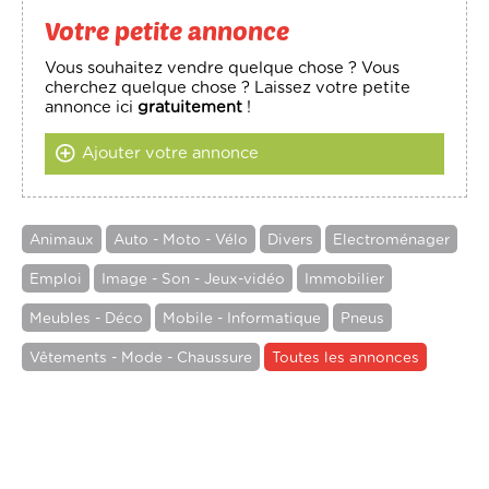
Votre petite annonce
Vous souhaitez vendre quelque chose ? Vous
cherchez quelque chose ? Laissez votre petite
annonce ici
gratuitement
!
Ajouter votre annonce
Animaux
Auto - Moto - Vélo
Divers
Electroménager
Emploi
Image - Son - Jeux-vidéo
Immobilier
Meubles - Déco
Mobile - Informatique
Pneus
Vêtements - Mode - Chaussure
Toutes les annonces